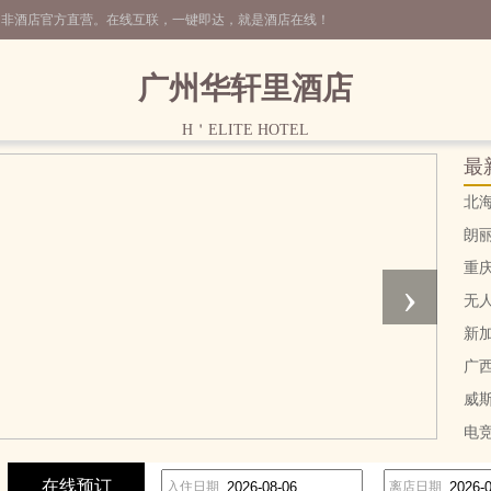
，非酒店官方直营。在线互联，一键即达，就是酒店在线！
广州华轩里酒店
H＇ELITE HOTEL
最
北
朗
重
›
无
新
广
威
电
在线预订
入住日期
离店日期