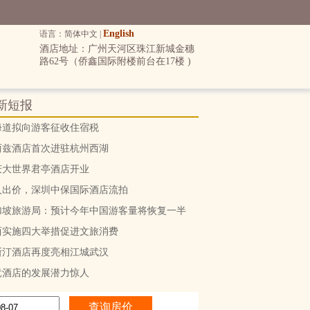
English
语言：简体中文 |
酒店地址：广州天河区珠江新城金穗
路62号（侨鑫国际附楼前台在17楼 )
新短报
海道拟向游客征收住宿税
丽兹酒店首次进驻杭州西湖
庆大世界君亭酒店开业
人出价，深圳中保国际酒店流拍
加坡旅游局：预计今年中国游客量将恢复一半
西实施四大举措促进文旅消费
斯汀酒店再度亮相江城武汉
竞酒店的发展潜力惊人