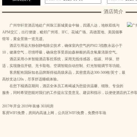
酒店简介
广州华轩里酒店
地处广州珠江新城黄金中轴，四通八达，地铁双线与
APM交汇，出行便捷，毗邻广州塔、IFC、花城广场、高德置地、美国领事
馆等，黄金景致一览无遗。
酒店引用远大独创静电除尘技术，确保室内空气的PM2.5指数永远小于
10，健康空气，尽情呼吸，确保您享受原始森林般的高含氧量清新空气。
酒店采用小米智能酒店客控系统，采用无线传感器，低碳、环保、舒
适，实现微信开锁、无卡取电、空调智能自动控制、灯光智能调节等功能。
客房配有国际知名品牌斯得福高级床品，其密度高达300-500根/英寸，最
高纱支达120s，尽享舒适睡眠体验。
在您下榻酒店期间，酒店全体员工将竭诚为您提供温馨、细致、专业的
服务，同时希望您能对我们的工作提出宝贵意见、建议和指示，以便使酒店的工作
2017年开业 2019年装修 303间房
客房WIFI免费，房间内高速上网，公共区WIFI免费，免费停车场